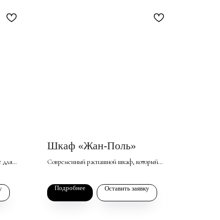
Шкаф «Жан-Поль»
е для
Современный распашной шкаф, который
рихожей.
станет стильным дополнением вашей спальни
166 381
р. за базовый комплект
альным
или гостиной. Фасады из МДФ с эмалевым
Подробнее
у
Оставить заявку
ают
покрытием и оригинальной фрезеровкой
ю.
придают изделию элегантный внешний вид, не
кие
утяжеляя пространство.