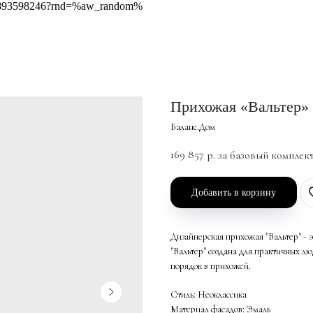
418893598246?rnd=%aw_random%
Прихожая «Вальтер»
Баланс.Дом
169 857
р. за базовый комплек
Добавить в корзину
Дизайнерская прихожая "Вальтер" -
"Вальтер" создана для практичных лю
порядок в прихожей.
Стиль: Неоклассика
Материал фасадов: Эмаль