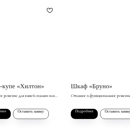
-купе «Хилтон»
Шкаф «Бруно»
е решение для вашей спальни или
Стильное и функциональное решени
 выполненное в классическом
гостиной, спальни или просторной п
164 578
р. за базовый комплект
о фасады украшены зеркальными
Рифленые фасады, являющиеся акту
бнее
Подробнее
Оставить заявку
Оставить заявк
 с делителями и фрезерованными
трендом в мебельном дизайне, прид
и, что придает мягкой мебели
интерьеру оригинальность и гармони
ь и визуально расширяет
Независимо от выбранного цвета, та