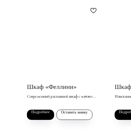
Шкаф «Феллини»
Шкаф
Современный распашной шкаф с матово-
Изысканно
глянцевыми фасадами. Эстетичный и
гостиной,
179 399
173 500
р. за базовый комплект
р. за базовый комплект
вместительный, он станет эффектным
стиле. Ег
Подробнее
Подро
Оставить заявку
элементом интерьера спальни, гостиной или
вставками
прихожей.
элементам
огненност