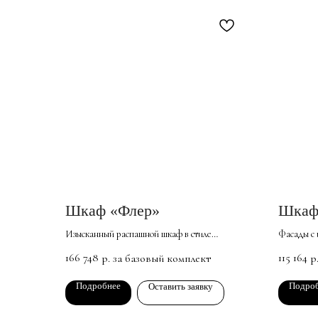
Шкаф «Флер»
Шкаф
Изысканный распашной шкаф в стиле
Фасады с 
неоклассика. Совмещает элементы
зеркальны
166 748
115 164
р. за базовый комплект
р
аристократизма и природной простоты.
пространс
Универсален для любого интерьера — от
Изготовле
Подробнее
Подро
Оставить заявку
стандартных изделий до загородного дома.
экологиче
оснащен м