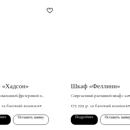
 «Хадсон»
Шкаф «Феллини»
изысканной фрезеровкой и
Современный распашной шкаф с мат
ми вставками визуально расширяют
глянцевыми фасадами. Эстетичный и
179 399
. за базовый комплект
р. за базовый комплект
тво и наполняют комнату светом.
вместительный, он станет эффектны
нный из высококачественных и
элементом интерьера спальни, гости
бнее
Подробнее
Оставить заявку
Оставить заявк
ски чистых материалов, шкаф
прихожей.
ножеством полок и отделений для