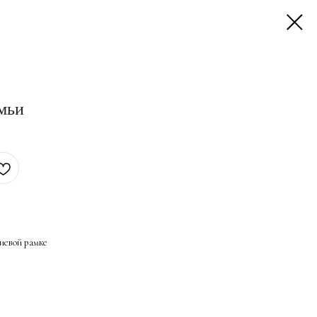
мьи
иевой рамке