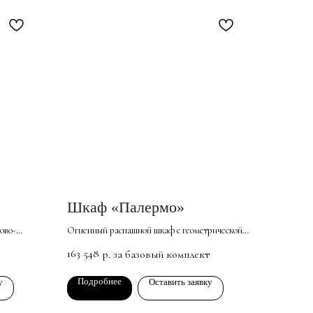
Шкаф «Палермо»
ово-
Огненный распашной шкаф с геометрической
фрезеровкой. Адаптация для современных
163 548
р. за базовый комплект
м
интерьеров и неоклассики сочетает
ной или
праздничный облик с практичностью и
Подробнее
у
Оставить заявку
вместительностью.