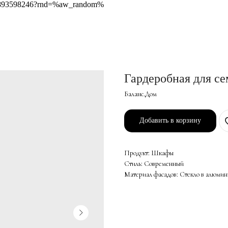
418893598246?rnd=%aw_random%
Гардеробная для се
Баланс.Дом
Добавить в корзину
Продукт: Шкафы
Стиль: Современный
Материал фасадов: Стекло в алюмин