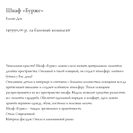
Шкаф «Бурже»
Баланс.Дом
141990,00
р. за базовый комплект
Добавить в корзину
Уникальная красота! Шкаф «Бурже» можно смело назвать центральным элементом
дизайна пространства. Стильный и такой изящный, он создаст атмосферу элитного
бутика у Вас дома!
Стеклянные детали в интерьере в сочетании с большим количеством освещения всегда
притягивают внимание и создают особенную атмосферу. Теплое освещение
распространяется на все пространство шкафа. Модель позволит грамотно разместить
все элементы гардероба. Обеспечит идеальный порядок и комфорт, здесь можно
хранить верхнюю одежду, обувь, костюмы и полезные мелочи.
Шкаф «Бурже» - тандем эргономики и практичности.
Стиль: Современный
Материал фасадов: Стекло в алюминиевой рамке