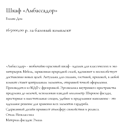
Шкаф «Амбассадор»
Баланс.Дом
165000,00
р. за базовый комплект
Добавить в корзину
«Амбассадор» - необычайно красивый шкаф - идеален для классических и эко
интерьеров. Мебель, заряженная природной силой, вдохновит и поспособствует
достижению новых целей. Актуальна для спальни, гостиной, прихожей, в любой
комнате станет центральным элементом, отправной точкой оформления.
Производится из МДФ с фрезеровкой. Эргономика внутреннего пространства
продумана до мелочей, использован каждый миллиметр. Широкие фасады,
просторные и вместительные секции, удобное и продуманное наполнение - это
идеальное решение для хранения всех элементов гардероба.
Сдержанный дизайн привнесет атмосферу спокойствия и релакса.
Стиль: Неоклассика
Материал фасадов: Эмаль