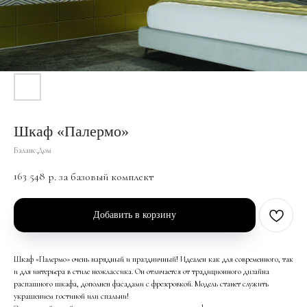
Шкаф «Палермо»
Баланс.Дом
163 548
р. за базовый комплект
Добавить в корзину
Шкаф «Палермо» очень нарядный и праздничный! Идеален как для современного, так
и для интерьера в стиле неоклассика. Он отличается от традиционного дизайна
распашного шкафа, дополнен фасадами с фрезеровкой. Модель станет служить
украшением гостиной или спальни!