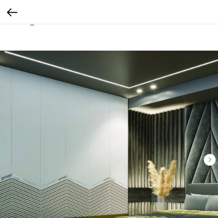
// Дзен
// Яндекс Аудитории
https://mc.yandex.ru/pixel/2486402418893598246?
rnd=%aw_random%