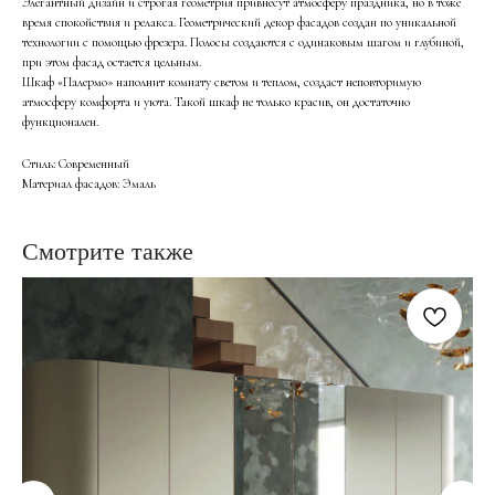
Элегантный дизайн и строгая геометрия привнесут атмосферу праздника, но в тоже
время спокойствия и релакса. Геометрический декор фасадов создан по уникальной
технологии с помощью фрезера. Полосы создаются с одинаковым шагом и глубиной,
при этом фасад остается цельным.
Шкаф «Палермо» наполнит комнату светом и теплом, создаст неповторимую
атмосферу комфорта и уюта. Такой шкаф не только красив, он достаточно
функционален.
Стиль: Современный
Материал фасадов: Эмаль
Смотрите также