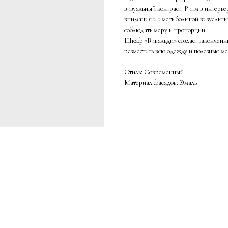
визуальный контраст. Ритм в интерьер
внимания и иметь большой визуальны
соблюдать меру и пропорции.
Шкаф «Вивальди» создаст законченны
разместить всю одежду и полезные ме
Стиль: Современный
Материал фасадов: Эмаль