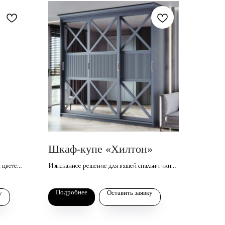
Шкаф-купе «Хилтон»
 цвете
Изысканное решение для вашей спальни или
остиной,
гостиной, выполненное в классическом
173 500
р. за базовый комплект
стиле. Его фасады украшены зеркальными
Подробнее
у
Оставить заявку
истема
вставками с делителями и фрезерованными
ременный
элементами, что придает мягкой мебели
огненность и визуально расширяет