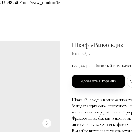
418893598246?rnd=%aw_random%
Шкаф «Вивальди»
Баланс.Дом
170 544
р. за базовый комплект
Добавить в корзину
Шкаф «Вивальди» в современном стил
благодаря зеркальной поверхности, 
минимализма в оформлении интерье
Фрезерованные фасады, лаконичные 
интерьере, выглядят очень эффектно
В дизайне интерьера ритм создается