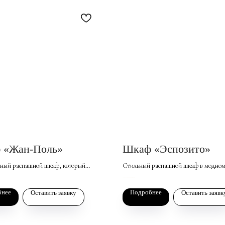
 «Жан-Поль»
Шкаф «Эспозито»
ный распашной шкаф, который
Стильный распашной шкаф в модном
ильным дополнением вашей спальни
графит. Подходит для спальни или г
139 858
р. за базовый комплект
ной. Фасады из МДФ с эмалевым
сочетает в себе сдержанный дизайн и
бнее
Подробнее
Оставить заявку
Оставить заявк
 и оригинальной фрезеровкой
функциональность панели. Удобная с
зделию элегантный внешний вид, не
хранения, лаконичные фасады, сов
пространство.
стиль.