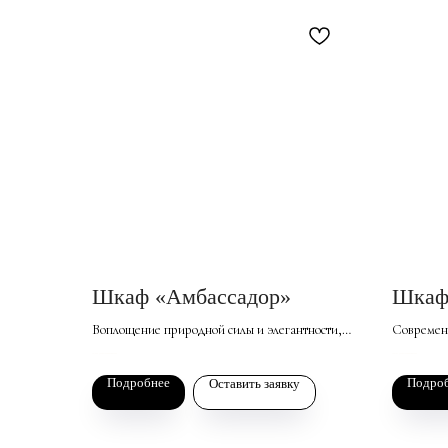
Шкаф «Амбассадор»
Шкаф
Воплощение природной силы и элегантности,
Современ
идеально подходящее для классических и эко-
станет ст
165 000
166 381
р. за базовый комплект
р. за базовый комплект
стилей интерьера. Изготовленный из МДФ с
или гости
Подробнее
Подро
Оставить заявку
фрезеровкой, он привносит атмосферу
покрытием
спокойствия и релакса.
придают и
утяжеляя 