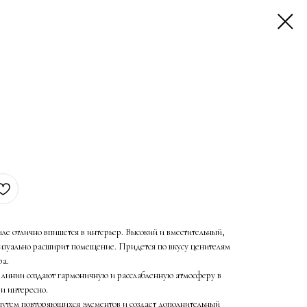
е отлично впишется в интерьер. Высокий и вместительный,
визуально расширит помещение. Придется по вкусу ценителям
ра.
линии создают гармоничную и расслабленную атмосферу в
 и интересно.
 путем повторяющихся элементов и создает дополнительный