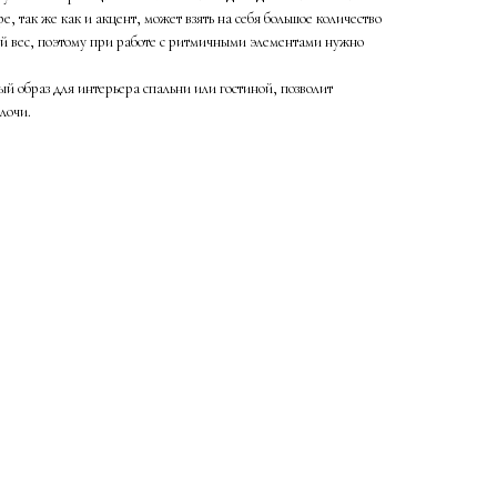
е, так же как и акцент, может взять на себя большое количество
й вес, поэтому при работе с ритмичными элементами нужно
й образ для интерьера спальни или гостиной, позволит
лочи.