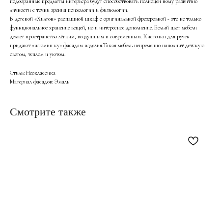
подобранные предметы интерьера будут способствовать полноцен­ ному развитию
личности с точки зрения психологии и физиологии.
В детской «Хилтон» распашной шкаф с оригинальной фрезеровкой - это не только
функциональное хране­ние вещей, но и интересное дополнение. Белый цвет мебели
делает пространство лёгким, воздушным и современным. Кисточки для ручек
придают «изюмин­ ку» фасадам изделия.Такая мебель непременно наполнит детскую
светом, теплом и уютом.
Стиль: Неоклассика
Материал фасадов: Эмаль
Смотрите также